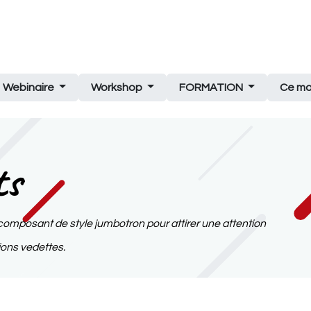
Découvrez Odoo Expert
Cas d'utilisation Odoo
Les 
Webinaire
Workshop
FORMATION
Ce mo
ts
e composant de style jumbotron pour attirer une attention
ions vedettes.