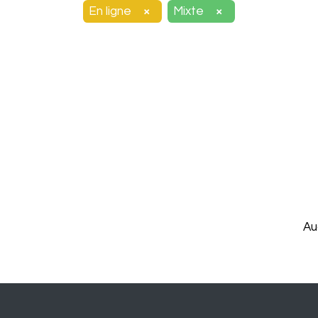
En ligne
Mixte
×
×
Au