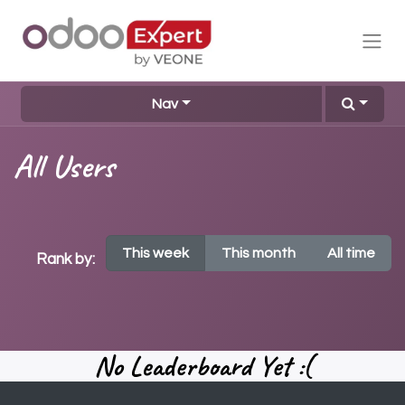
Nav
All Users
This week
This month
All time
Rank by:
No Leaderboard Yet :(