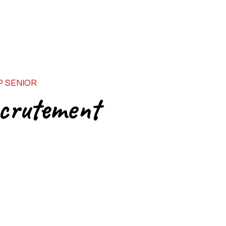
Découvrez Odoo Expert
Cas d'utilisation Odoo
Les 
 SENIOR
ecrutement